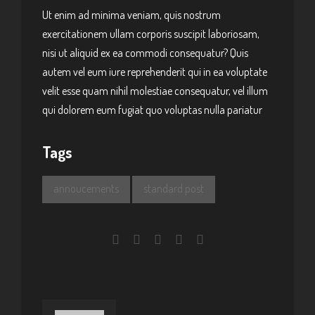
Ut enim ad minima veniam, quis nostrum
exercitationem ullam corporis suscipit laboriosam,
nisi ut aliquid ex ea commodi consequatur? Quis
autem vel eum iure reprehenderit qui in ea voluptate
velit esse quam nihil molestiae consequatur, vel illum
qui dolorem eum fugiat quo voluptas nulla pariatur
Tags
annoucements
standard post