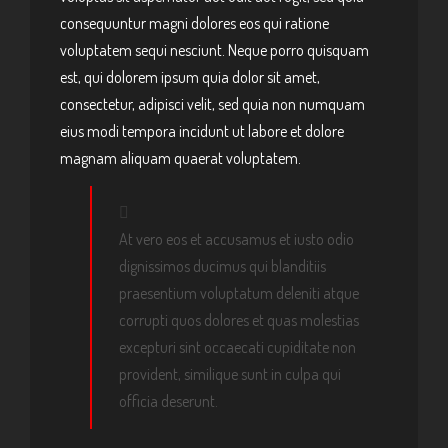
consequuntur magni dolores eos qui ratione
voluptatem sequi nesciunt. Neque porro quisquam
est, qui dolorem ipsum quia dolor sit amet,
consectetur, adipisci velit, sed quia non numquam
eius modi tempora incidunt ut labore et dolore
magnam aliquam quaerat voluptatem.
At vero eos et accusamus et iusto odio
dignissimos ducimus qui blanditiis
praesentium voluptatum deleniti atque
corrupti quos dolores et quas molestias
excepturi sint occaecati cupiditate non
provident, similique sunt in culpa qui
officia deserunt.